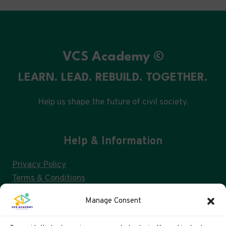
VCS Academy ©
LEARN. LEAD. REBUILD. TOGETHER.
Help us shape the future of civil society.
Help & Information
Privacy Policy
Terms & Conditions
Consent Management & GDPR
Manage Consent
FAQs
Cookie Policy (UK)