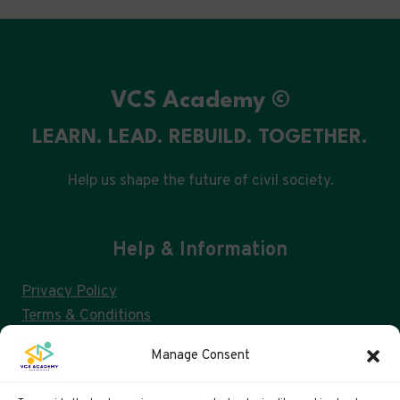
VCS Academy ©
LEARN. LEAD. REBUILD. TOGETHER.
Help us shape the future of civil society.
Help & Information
Privacy Policy
Terms & Conditions
Consent Management & GDPR
Manage Consent
FAQs
Cookie Policy (UK)